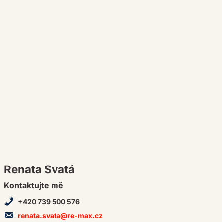
Renata Svatá
Kontaktujte mě
+420 739 500 576
renata.svata@re-max.cz