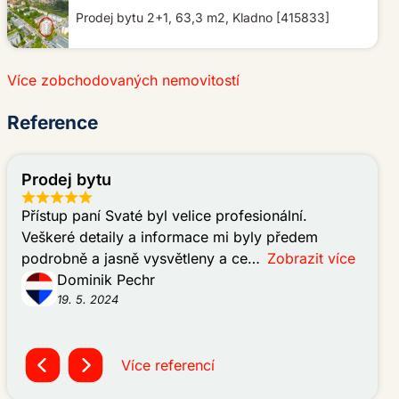
Prodej bytu 2+1, 63,3 m2, Kladno [415833]
Více zobchodovaných nemovitostí
Reference
Prodej bytu
Prod
Přístup paní Svaté byl velice profesionální.
Profe
Veškeré detaily a informace mi byly předem
víc j
podrobně a jasně vysvětleny a ce
Zobrazit více
kupuj
Dominik Pechr
19. 5. 2024
Více referencí