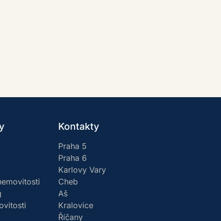
y
Kontakty
Praha 5
Praha 6
Karlovy Vary
emovitosti
Cheb
g
Aš
vitosti
Kralovice
Říčany