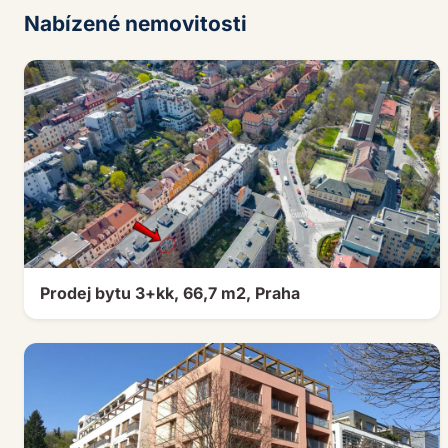
Nabízené nemovitosti
Prodej bytu 3+kk, 66,7 m2, Praha