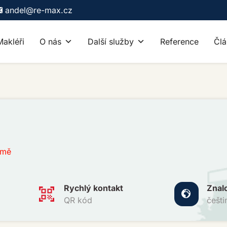
andel@re-max.cz
Makléři
O nás
Další služby
Reference
Člá
 mě
Rychlý kontakt
Znal
QR kód
češti