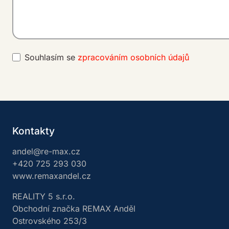
Souhlasím se
zpracováním osobních údajů
A
lt
e
r
Kontakty
n
a
andel@re-max.cz
ti
+420 725 293 030
v
www.remaxandel.cz
e
:
REALITY 5 s.r.o.
Obchodní značka REMAX Anděl
Ostrovského 253/3