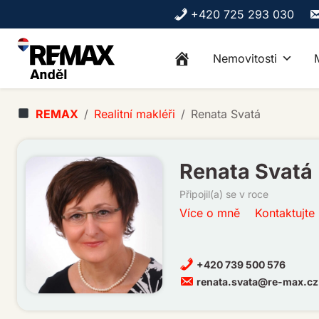
Skip to content
+420 725 293 030
Nemovitosti
REMAX
Realitní makléři
Renata Svatá
Renata Svatá
Připojil(a) se v roce
Více o mně
Kontaktujte
+420 739 500 576
renata.svata@re-max.cz