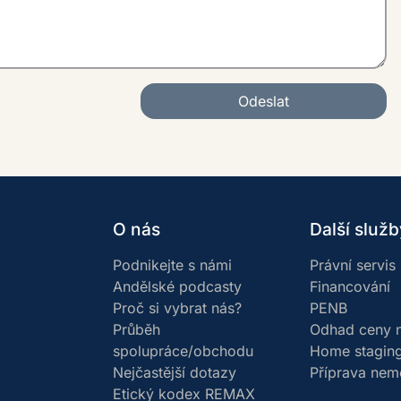
Odeslat
O nás
Další služb
Podnikejte s námi
Právní servis
Andělské podcasty
Financování
Proč si vybrat nás?
PENB
Průběh
Odhad ceny n
spolupráce/obchodu
Home stagin
Nejčastější dotazy
Příprava nemo
Etický kodex REMAX