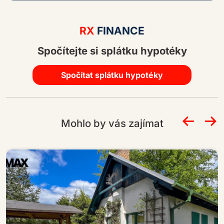
A
lt
RX
FINANCE
e
Spočítejte si splátku hypotéky
r
n
a
Spočítat splátku hypotéky
ti
v
e
Mohlo by vás zajímat
: