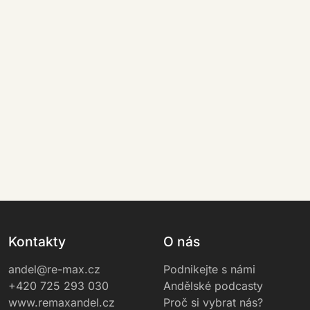
Kontakty
O nás
andel@re-max.cz
Podnikejte s námi
+420 725 293 030
Andělské podcasty
www.remaxandel.cz
Proč si vybrat nás?