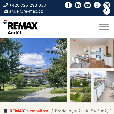
Skip to content
+420 725 293 030
andel@re-max.cz
REMAX
Nemovitosti
Prodej bytu 2+kk, 54,3 m2, P