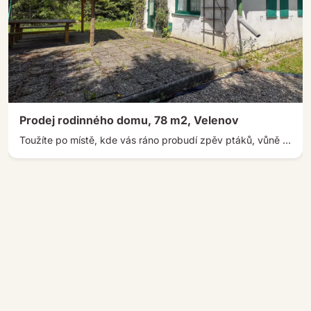
Prodej rodinného domu, 78 m2, Velenov
Toužíte po místě, kde vás ráno probudí zpěv ptáků, vůně lesa a klid okolní přírody? Právě takovou atmosféru nabízí tato […]