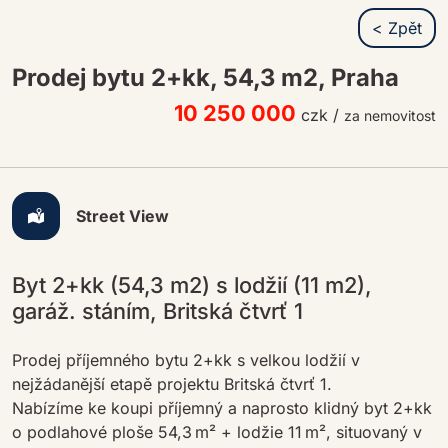
< Zpět
Prodej bytu 2+kk, 54,3 m2, Praha
10 250 000
czk
/
za nemovitost
Street View
Byt 2+kk (54,3 m2) s lodžií (11 m2),
garáž. stáním, Britská čtvrť 1
Prodej příjemného bytu 2+kk s velkou lodžií v
nejžádanější etapě projektu Britská čtvrť 1.
Nabízíme ke koupi příjemný a naprosto klidný byt 2+kk
o podlahové ploše 54,3 m² + lodžie 11 m², situovaný v