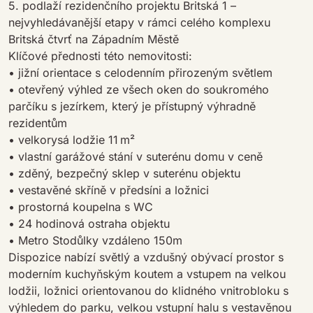
5. podlaží rezidenčního projektu Britská 1 –
nejvyhledávanější etapy v rámci celého komplexu
Britská čtvrť na Západním Městě
Klíčové přednosti této nemovitosti:
• jižní orientace s celodenním přirozeným světlem
• otevřený výhled ze všech oken do soukromého
parčíku s jezírkem, který je přístupný výhradně
rezidentům
• velkorysá lodžie 11 m²
• vlastní garážové stání v suterénu domu v ceně
• zděný, bezpečný sklep v suterénu objektu
• vestavěné skříně v předsíni a ložnici
• prostorná koupelna s WC
• 24 hodinová ostraha objektu
• Metro Stodůlky vzdáleno 150m
Dispozice nabízí světlý a vzdušný obývací prostor s
moderním kuchyňským koutem a vstupem na velkou
lodžii, ložnici orientovanou do klidného vnitrobloku s
výhledem do parku, velkou vstupní halu s vestavěnou