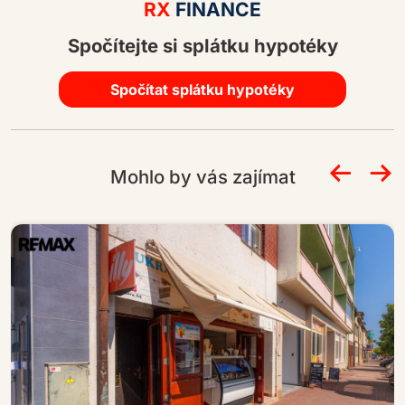
lt
RX
FINANCE
e
Spočítejte si splátku hypotéky
r
n
a
Spočítat splátku hypotéky
ti
v
e
Mohlo by vás zajímat
: