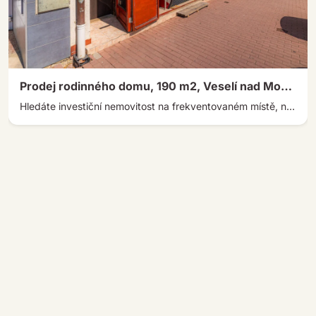
Prodej rodinného domu, 190 m2, Veselí nad Moravou
Hledáte investiční nemovitost na frekventovaném místě, nebo prostor, kde spojíte vlastní podnikání s bydlením? Pak by vás mohl zaujmout tento […]