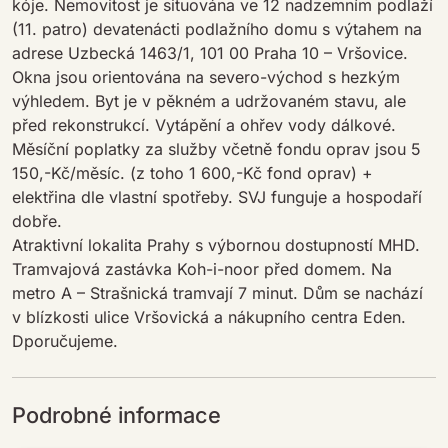
kóje. Nemovitost je situována ve 12 nadzemním podlaží
(11. patro) devatenácti podlažního domu s výtahem na
adrese Uzbecká 1463/1, 101 00 Praha 10 – Vršovice.
Okna jsou orientována na severo-východ s hezkým
výhledem. Byt je v pěkném a udržovaném stavu, ale
před rekonstrukcí. Vytápění a ohřev vody dálkové.
Měsíční poplatky za služby včetně fondu oprav jsou 5
150,-Kč/měsíc. (z toho 1 600,-Kč fond oprav) +
elektřina dle vlastní spotřeby. SVJ funguje a hospodaří
dobře.
Atraktivní lokalita Prahy s výbornou dostupností MHD.
Tramvajová zastávka Koh-i-noor před domem. Na
metro A – Strašnická tramvají 7 minut. Dům se nachází
v blízkosti ulice Vršovická a nákupního centra Eden.
Dporučujeme.
Podrobné informace