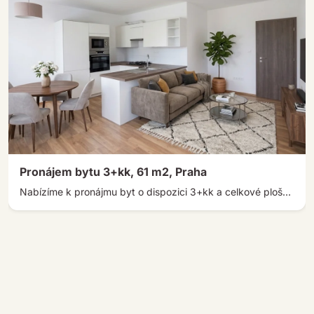
Pronájem bytu 3+kk, 61 m2, Praha
Nabízíme k pronájmu byt o dispozici 3+kk a celkové ploše 67 m² v ulici Hvězdová, jen 4 minuty chůze od […]