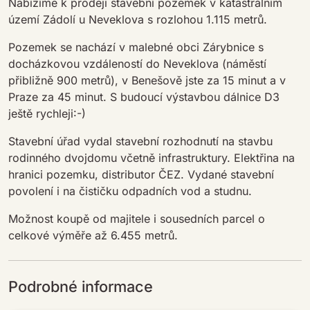
Nabízíme k prodeji stavební pozemek v katastrálním
území Zádolí u Neveklova s rozlohou 1.115 metrů.
Pozemek se nachází v malebné obci Zárybnice s
docházkovou vzdáleností do Neveklova (náměstí
přibližně 900 metrů), v Benešově jste za 15 minut a v
Praze za 45 minut. S budoucí výstavbou dálnice D3
ještě rychleji:-)
Stavební úřad vydal stavební rozhodnutí na stavbu
rodinného dvojdomu včetně infrastruktury. Elektřina na
hranici pozemku, distributor ČEZ. Vydané stavební
povolení i na čističku odpadních vod a studnu.
Možnost koupě od majitele i sousedních parcel o
celkové výměře až 6.455 metrů.
Podrobné informace