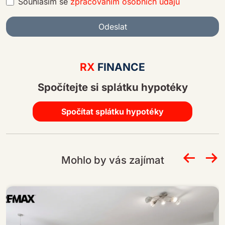
Souhlasím se
zpracováním osobních údajů
Odeslat
A
lt
RX
FINANCE
e
Spočítejte si splátku hypotéky
r
n
a
Spočítat splátku hypotéky
ti
v
e
Mohlo by vás zajímat
: