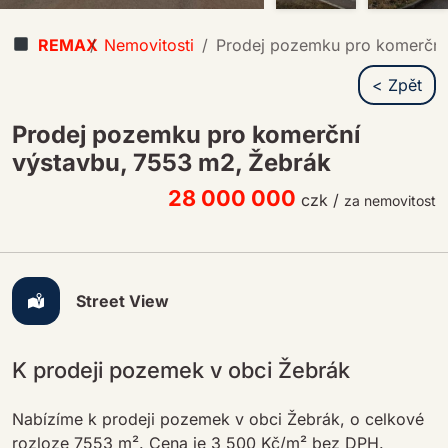
REMAX
Nemovitosti
Prodej pozemku pro komerční
< Zpět
Prodej pozemku pro komerční
výstavbu, 7553 m2, Žebrák
28 000 000
czk
/
za nemovitost
Street View
K prodeji pozemek v obci Žebrák
Nabízíme k prodeji pozemek v obci Žebrák, o celkové
rozloze 7553 m². Cena je 3 500 Kč/m² bez DPH.