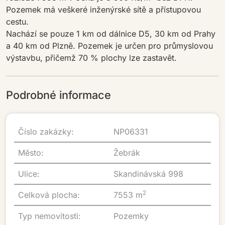
Pozemek má veškeré inženýrské sítě a přístupovou
cestu.
Nachází se pouze 1 km od dálnice D5, 30 km od Prahy
a 40 km od Plzně. Pozemek je určen pro průmyslovou
výstavbu, přičemž 70 % plochy lze zastavět.
Podrobné informace
Číslo zakázky:
NP06331
Město:
Žebrák
Ulice:
Skandinávská 998
2
Celková plocha:
7553 m
Typ nemovitosti:
Pozemky