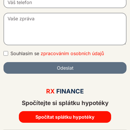
Souhlasím se
zpracováním osobních údajů
Odeslat
A
lt
RX
FINANCE
e
Spočítejte si splátku hypotéky
r
n
a
Spočítat splátku hypotéky
ti