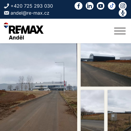
Skip to content
+420 725 293 030
andel@re-max.cz