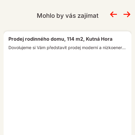
v
e
Mohlo by vás zajímat
:
Prodej rodinného domu, 114 m2, Kutná Hora
Dovolujeme si Vám představit prodej moderní a nízkoenergetické novostavby o dispozici 5+kk, s terasou o velikosti 37m2 a parkovacím stáním. […]