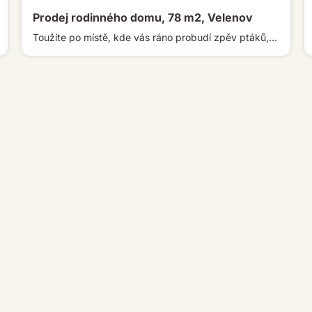
Prodej rodinného domu, 78 m2, Velenov
Toužíte po místě, kde vás ráno probudí zpěv ptáků, vůně lesa a klid okolní přírody? Právě takovou atmosféru nabízí tato […]