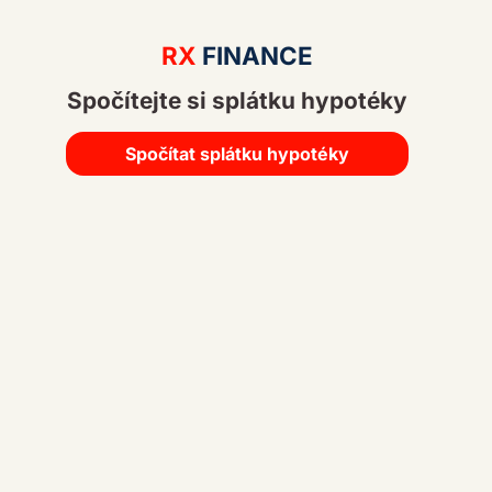
A
lt
RX
FINANCE
e
Spočítejte si splátku hypotéky
r
n
a
Spočítat splátku hypotéky
ti
v
e
: