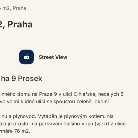
6 m2, Praha
2, Praha
Street View
ha 9 Prosek
nného domu na Praze 9 v ulici Cihlářská, necelých 8
 velmi klidné ulici se spoustou zeleně, okolní
řinu a plynovod. Vytápěn je plynovým kotlem. Na
í je prostor na parkování dalšího vozu (vjezd z ulice
výměře 76 m2.