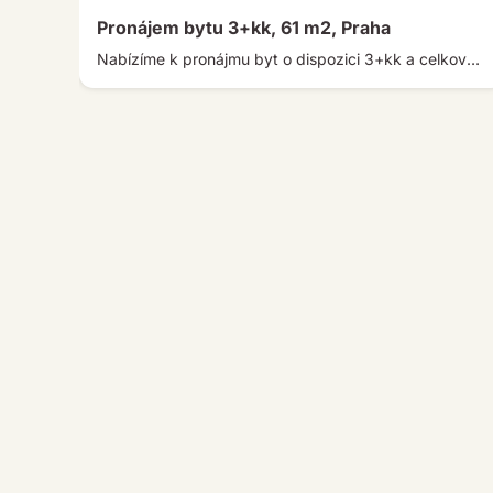
Pronájem bytu 3+kk, 61 m2, Praha
Nabízíme k pronájmu byt o dispozici 3+kk a celkové ploše 67 m² v ulici Hvězdová, jen 4 minuty chůze od […]