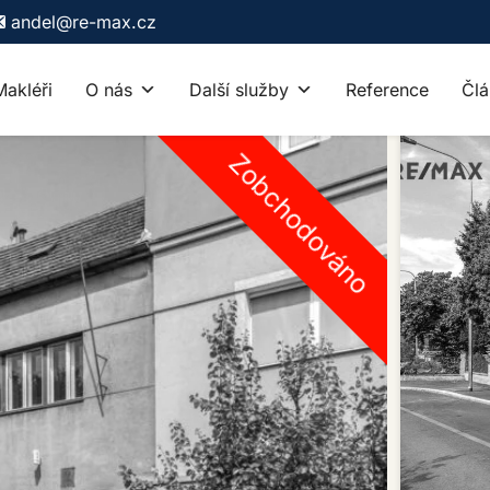
andel@re-max.cz
Makléři
O nás
Další služby
Reference
Člá
Zobchodováno