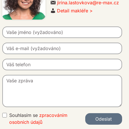
jirina.lastovkova@re-max.cz
Detail makléře >
Souhlasím se
zpracováním
Odeslat
osobních údajů