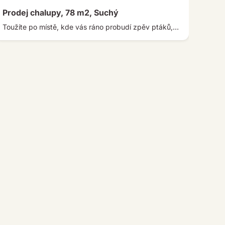
Prodej chalupy, 78 m2, Suchý
Toužíte po místě, kde vás ráno probudí zpěv ptáků, vůně lesa a klid okolní přírody? Právě takovou atmosféru nabízí tato […]