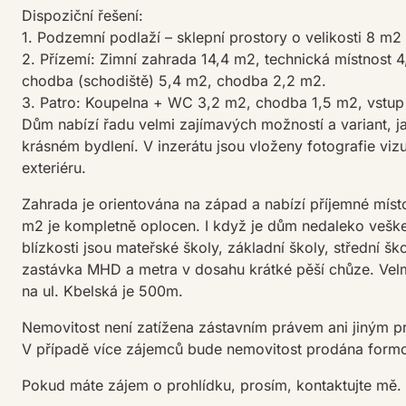
Dispoziční řešení:
1. Podzemní podlaží – sklepní prostory o velikosti 8 m2
2. Přízemí: Zimní zahrada 14,4 m2, technická místnost 
chodba (schodiště) 5,4 m2, chodba 2,2 m2.
3. Patro: Koupelna + WC 3,2 m2, chodba 1,5 m2, vstup 
Dům nabízí řadu velmi zajímavých možností a variant, ja
krásném bydlení. V inzerátu jsou vloženy fotografie vizua
exteriéru.
Zahrada je orientována na západ a nabízí příjemné míst
m2 je kompletně oplocen. I když je dům nedaleko vešker
blízkosti jsou mateřské školy, základní školy, střední š
zastávka MHD a metra v dosahu krátké pěší chůze. Vel
na ul. Kbelská je 500m.
Nemovitost není zatížena zástavním právem ani jiným 
V případě více zájemců bude nemovitost prodána formou
Pokud máte zájem o prohlídku, prosím, kontaktujte mě.