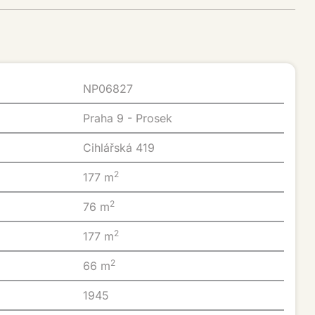
NP06827
Praha 9 - Prosek
Cihlářská 419
2
177 m
2
76 m
2
177 m
2
66 m
1945