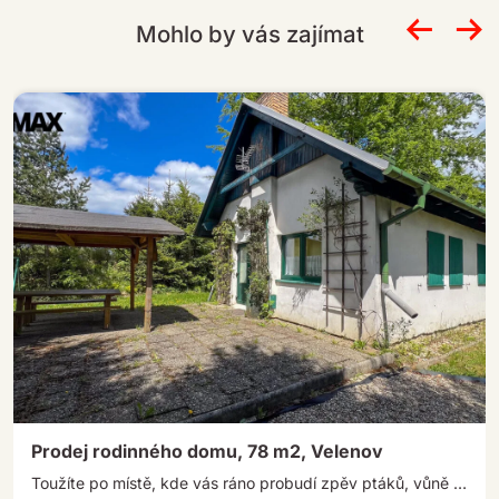
e
Mohlo by vás zajímat
:
Prodej rodinného domu, 78 m2, Velenov
Toužíte po místě, kde vás ráno probudí zpěv ptáků, vůně lesa a klid okolní přírody? Právě takovou atmosféru nabízí tato […]