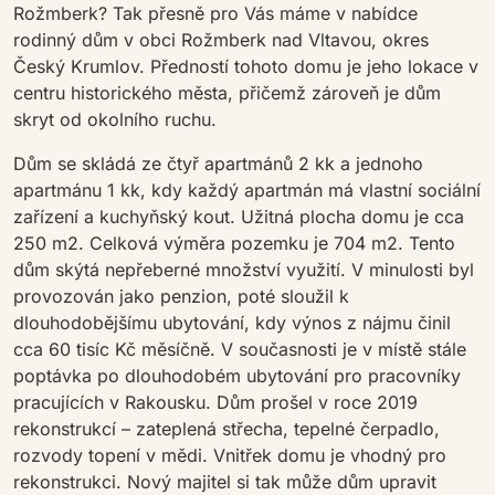
Rožmberk? Tak přesně pro Vás máme v nabídce
rodinný dům v obci Rožmberk nad Vltavou, okres
Český Krumlov. Předností tohoto domu je jeho lokace v
centru historického města, přičemž zároveň je dům
skryt od okolního ruchu.
Dům se skládá ze čtyř apartmánů 2 kk a jednoho
apartmánu 1 kk, kdy každý apartmán má vlastní sociální
zařízení a kuchyňský kout. Užitná plocha domu je cca
250 m2. Celková výměra pozemku je 704 m2. Tento
dům skýtá nepřeberné množství využití. V minulosti byl
provozován jako penzion, poté sloužil k
dlouhodobějšímu ubytování, kdy výnos z nájmu činil
cca 60 tisíc Kč měsíčně. V současnosti je v místě stále
poptávka po dlouhodobém ubytování pro pracovníky
pracujících v Rakousku. Dům prošel v roce 2019
rekonstrukcí – zateplená střecha, tepelné čerpadlo,
rozvody topení v mědi. Vnitřek domu je vhodný pro
rekonstrukci. Nový majitel si tak může dům upravit