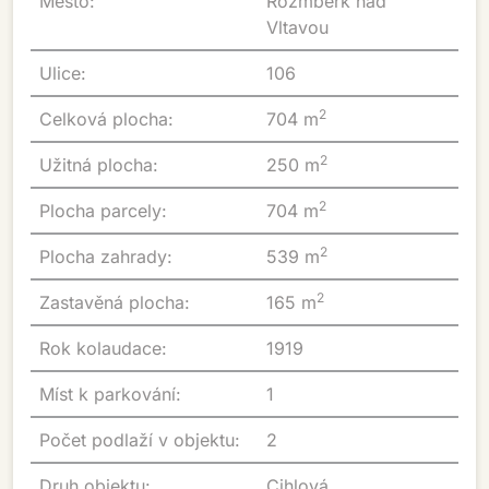
Město:
Rožmberk nad
Vltavou
Ulice:
106
2
Celková plocha:
704 m
2
Užitná plocha:
250 m
2
Plocha parcely:
704 m
2
Plocha zahrady:
539 m
2
Zastavěná plocha:
165 m
Rok kolaudace:
1919
Míst k parkování:
1
Počet podlaží v objektu:
2
Druh objektu:
Cihlová