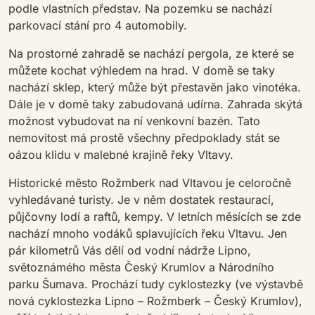
podle vlastních představ. Na pozemku se nachází
parkovací stání pro 4 automobily.
Na prostorné zahradě se nachází pergola, ze které se
můžete kochat výhledem na hrad. V domě se taky
nachází sklep, který může být přestavěn jako vinotéka.
Dále je v domě taky zabudovaná udírna. Zahrada skýtá
možnost vybudovat na ní venkovní bazén. Tato
nemovitost má prostě všechny předpoklady stát se
oázou klidu v malebné krajině řeky Vltavy.
Historické město Rožmberk nad Vltavou je celoročně
vyhledávané turisty. Je v něm dostatek restaurací,
půjčovny lodí a raftů, kempy. V letních měsících se zde
nachází mnoho vodáků splavujících řeku Vltavu. Jen
pár kilometrů Vás dělí od vodní nádrže Lipno,
světoznámého města Český Krumlov a Národního
parku Šumava. Prochází tudy cyklostezky (ve výstavbě
nová cyklostezka Lipno – Rožmberk – Český Krumlov),