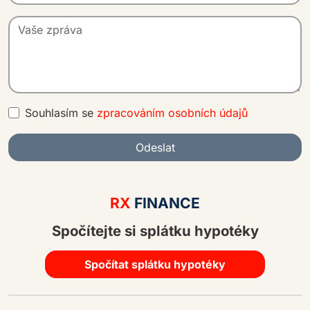
Souhlasím se
zpracováním osobních údajů
Odeslat
A
lt
RX
FINANCE
e
Spočítejte si splátku hypotéky
r
n
a
Spočítat splátku hypotéky
ti
v