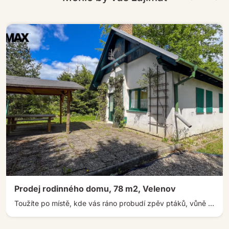
Prodej rodinného domu, 78 m2, Velenov
Toužíte po místě, kde vás ráno probudí zpěv ptáků, vůně lesa a klid okolní přírody? Právě takovou atmosféru nabízí tato […]