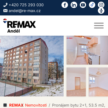
Skip to content
+420 725 293 030
andel@re-max.cz
REMAX
Nemovitosti
Pronájem bytu 2+1, 53.5 m2, 