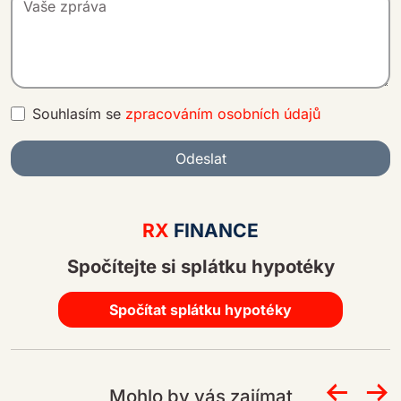
Souhlasím se
zpracováním osobních údajů
Odeslat
A
lt
RX
FINANCE
e
Spočítejte si splátku hypotéky
r
n
a
Spočítat splátku hypotéky
ti
v
e
Mohlo by vás zajímat
: