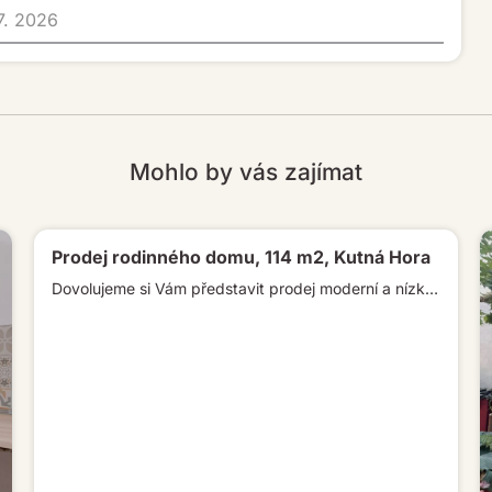
. 7. 2026
Mohlo by vás zajímat
Prodej rodinného domu, 114 m2, Kutná Hora
Dovolujeme si Vám představit prodej moderní a nízkoenergetické novostavby o dispozici 5+kk, s terasou o velikosti 37m2 a parkovacím stáním. […]