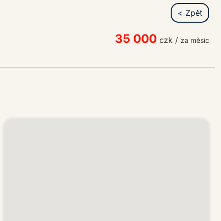
< Zpět
35 000
czk
/
za měsíc