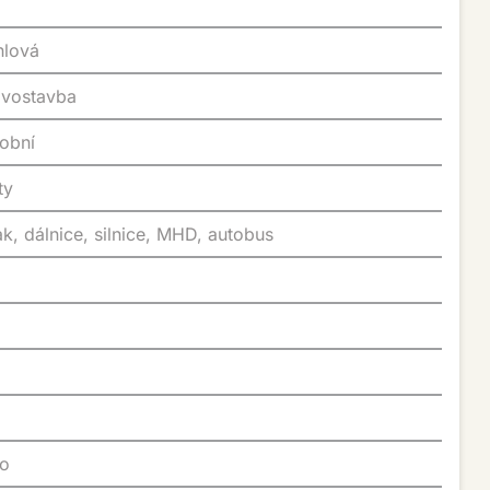
ihlová
ovostavba
sobní
yty
lak, dálnice, silnice, MHD, autobus
no