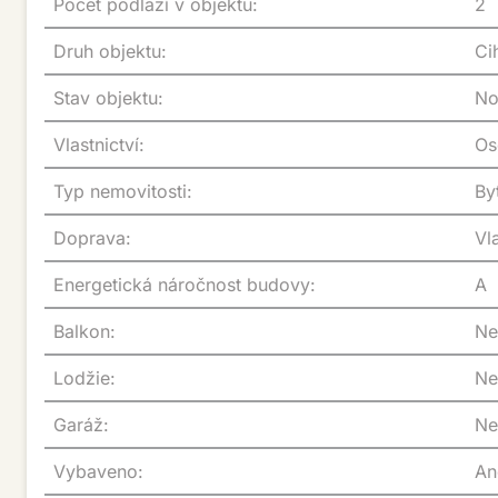
Počet podlaží v objektu:
2
Druh objektu:
C
Stav objektu:
N
Vlastnictví:
O
Typ nemovitosti:
B
Doprava:
v
Energetická náročnost budovy:
A
Balkon:
Ne
Lodžie:
Ne
Garáž:
Ne
Vybaveno:
A