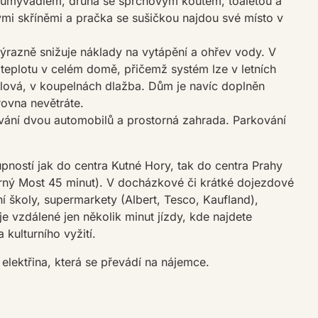
 a umyvadlem, druhá se sprchovým koutem, toaletou a
i skříněmi a pračka se sušičkou najdou své místo v
razně snižuje náklady na vytápění a ohřev vody. V
teplotu v celém domě, přičemž systém lze v letních
ylová, v koupelnách dlažba. Dům je navíc doplněn
rovna nevětráte.
ní dvou automobilů a prostorná zahrada. Parkování
pností jak do centra Kutné Hory, tak do centra Prahy
erný Most 45 minut). V docházkové či krátké dojezdové
ní školy, supermarkety (Albert, Tesco, Kaufland),
e vzdálené jen několik minut jízdy, kde najdete
kulturního vyžití.
lektřina, která se převádí na nájemce.