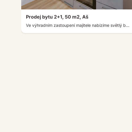
Prodej bytu 2+1, 50 m2, Aš
Ve výhradním zastoupení majitele nabízíme světlý byt 2+1 (lze 1/3 celého domu viz text níže) 50m2 po kompletní rekonstrukci, samostatné […]