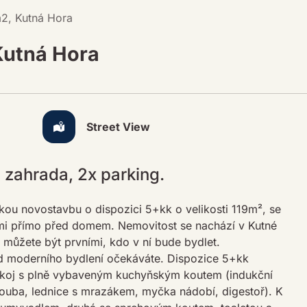
m2, Kutná Hora
Kutná Hora
Street View
zahrada, 2x parking.
ou novostavbu o dispozici 5+kk o velikosti 119m², se
mi přímo před domem. Nemovitost se nachází v Kutné
 můžete být prvními, kdo v ní bude bydlet.
d moderního bydlení očekáváte. Dispozice 5+kk
pokoj s plně vybaveným kuchyňským koutem (indukční
rouba, lednice s mrazákem, myčka nádobí, digestoř). K