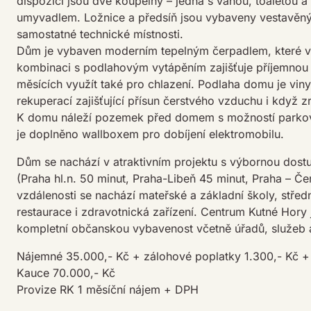
dispozici jsou dvě koupelny – jedna s vanou, toaletou
umyvadlem. Ložnice a předsíň jsou vybaveny vestavěným
samostatné technické místnosti.
Dům je vybaven moderním tepelným čerpadlem, které vý
kombinaci s podlahovým vytápěním zajišťuje příjemnou 
měsících využít také pro chlazení. Podlaha domu je vin
rekuperací zajišťující přísun čerstvého vzduchu i když z
K domu náleží pozemek před domem s možností parková
je doplněno wallboxem pro dobíjení elektromobilu.
Dům se nachází v atraktivním projektu s výbornou dostu
(Praha hl.n. 50 minut, Praha-Libeň 45 minut, Praha – Č
vzdálenosti se nachází mateřské a základní školy, střed
restaurace i zdravotnická zařízení. Centrum Kutné Hory j
kompletní občanskou vybavenost včetně úřadů, služeb a 
Nájemné 35.000,- Kč + zálohové poplatky 1.300,- Kč + e
Kauce 70.000,- Kč
Provize RK 1 měsíční nájem + DPH