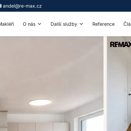
andel@re-max.cz
Makléři
O nás
Další služby
Reference
Člá