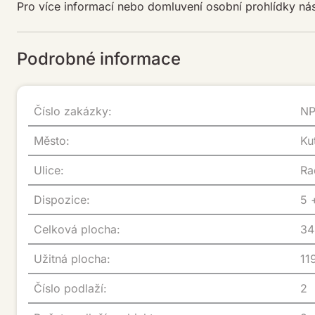
Pro více informací nebo domluvení osobní prohlídky nás
Podrobné informace
Číslo zakázky:
N
Město:
K
Ulice:
R
Dispozice:
5
Celková plocha:
3
Užitná plocha:
1
Číslo podlaží:
2