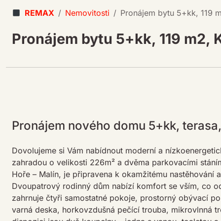
REMAX
Nemovitosti
Pronájem bytu 5+kk, 119 
Pronájem bytu 5+kk, 119 m2, 
Pronájem nového domu 5+kk, terasa, 
Dovolujeme si Vám nabídnout moderní a nízkoenergetick
zahradou o velikosti 226m² a dvěma parkovacími stání
Hoře – Malín, je připravena k okamžitému nastěhování a
Dvoupatrový rodinný dům nabízí komfort se vším, co o
zahrnuje čtyři samostatné pokoje, prostorný obývací 
varná deska, horkovzdušná pečící trouba, mikrovlnná t