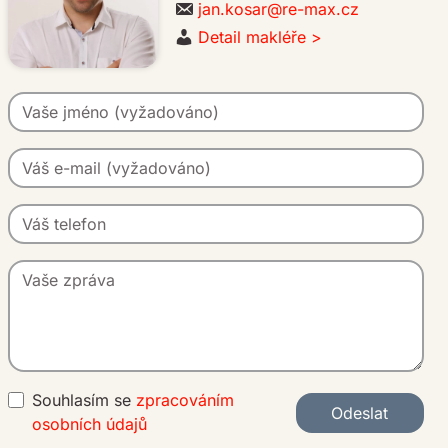
jan.kosar@re-max.cz
Detail makléře >
Souhlasím se
zpracováním
Odeslat
osobních údajů