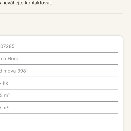
 neváhejte kontaktovat.
P07285
utná Hora
adimova 398
 + kk
2
45 m
2
19 m