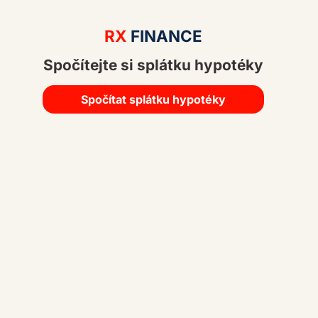
A
lt
RX
FINANCE
e
Spočítejte si splátku hypotéky
r
n
a
Spočítat splátku hypotéky
ti
v
e
: