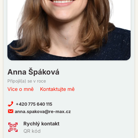
Anna Špáková
Připojil(a) se v roce
Více o mně
Kontaktujte mě
+420 775 640 115
anna.spakova@re-max.cz
Rychlý kontakt
QR kód