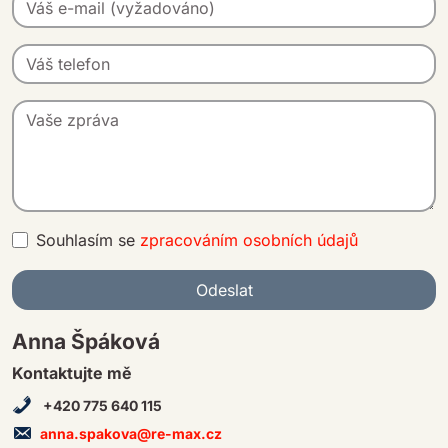
Souhlasím se
zpracováním osobních údajů
Odeslat
A
Anna Špáková
lt
Kontaktujte mě
e
+420 775 640 115
r
n
anna.spakova@re-max.cz