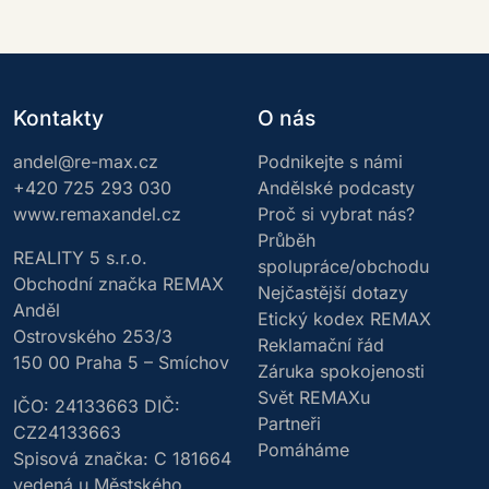
a
ti
v
e
:
Kontakty
O nás
andel@re-max.cz
Podnikejte s námi
+420 725 293 030
Andělské podcasty
www.remaxandel.cz
Proč si vybrat nás?
Průběh
REALITY 5 s.r.o.
spolupráce/obchodu
Obchodní značka REMAX
Nejčastější dotazy
Anděl
Etický kodex REMAX
Ostrovského 253/3
Reklamační řád
150 00 Praha 5 – Smíchov
Záruka spokojenosti
Svět REMAXu
IČO: 24133663 DIČ:
Partneři
CZ24133663
Pomáháme
Spisová značka: C 181664
vedená u Městského