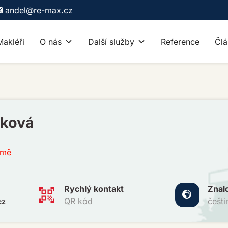
andel@re-max.cz
Makléři
O nás
Další služby
Reference
Člá
vková
 mě
Rychlý kontakt
Znal
QR kód
češti
cz