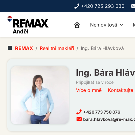
Skip to content
+420 725 293 030
Nemovitosti
REMAX
Realitní makléři
Ing. Bára Hlávková
Ing. Bára Hlá
Připojil(a) se v roce
Více o mně
Kontaktujte
+420 773 750 076
bara.hlavkova@re-max.