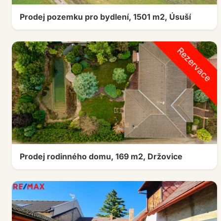
Prodej pozemku pro bydlení, 1501 m2, Úsuší
Rezervace
Prodej rodinného domu, 169 m2, Držovice