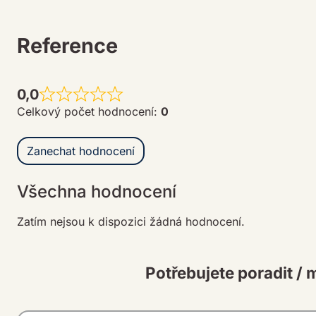
Reference
0,0
R
Celkový počet hodnocení:
0
a
t
Zanechat hodnocení
e
d
0
Všechna hodnocení
o
u
Zatím nejsou k dispozici žádná hodnocení.
t
o
Potřebujete poradit / 
f
5