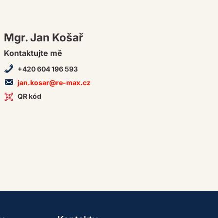
Mgr. Jan Košař
Kontaktujte mě
+420 604 196 593
jan.kosar@re-max.cz
QR kód