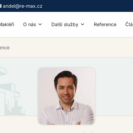
andel@re-max.cz
Makléři
O nás
Další služby
Reference
Člá
ence