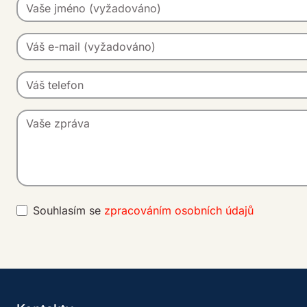
Souhlasím se
zpracováním osobních údajů
A
lt
e
r