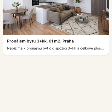
Pronájem bytu 3+kk, 61 m2, Praha
Nabízíme k pronájmu byt o dispozici 3+kk a celkové ploše 67 m² v ulici Hvězdová, jen 4 minuty chůze od […]