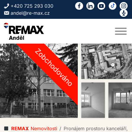
Skip to content
+420 725 293 030
andel@re-max.cz
Zobchodováno
REMAX
Nemovitosti
Pronájem prostoru kanceláří, 