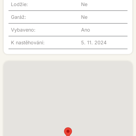
Lodžie:
Ne
Garáž:
Ne
Vybaveno:
Ano
K nastěhování:
5. 11. 2024