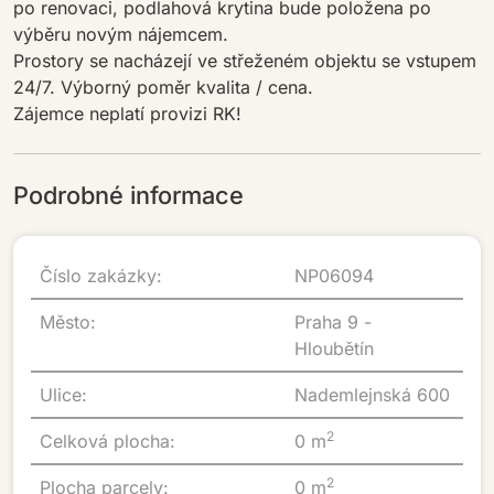
po renovaci, podlahová krytina bude položena po
výběru novým nájemcem.
Prostory se nacházejí ve střeženém objektu se vstupem
24/7. Výborný poměr kvalita / cena.
Zájemce neplatí provizi RK!
Podrobné informace
Číslo zakázky:
NP06094
Město:
Praha 9 -
Hloubětín
Ulice:
Nademlejnská 600
2
Celková plocha:
0 m
2
Plocha parcely:
0 m