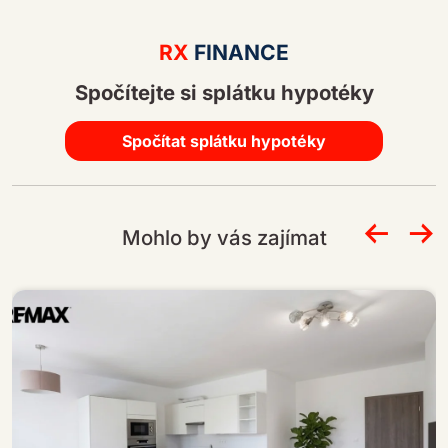
A
lt
RX
FINANCE
e
Spočítejte si splátku hypotéky
r
n
a
Spočítat splátku hypotéky
ti
v
e
Mohlo by vás zajímat
: